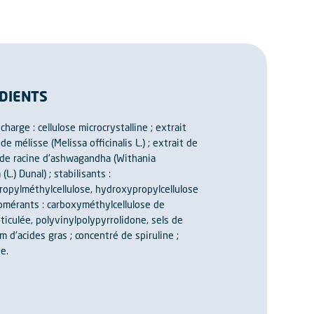
DIENTS
harge : cellulose microcrystalline ; extrait
 de mélisse (Melissa officinalis L.) ; extrait de
t de racine d'ashwagandha (Withania
(L.) Dunal) ; stabilisants :
opylméthylcellulose, hydroxypropylcellulose
lomérants : carboxyméthylcellulose de
ticulée, polyvinylpolypyrrolidone, sels de
 d'acides gras ; concentré de spiruline ;
e.