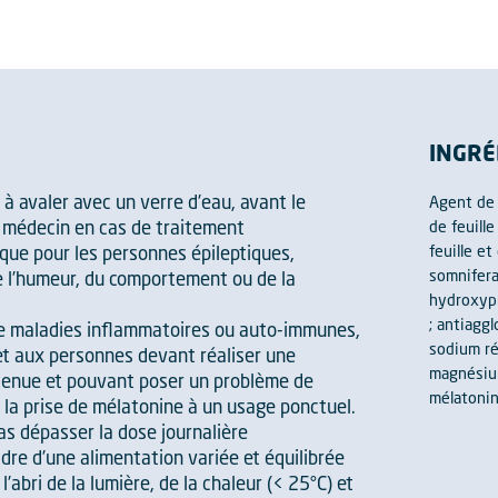
INGRÉ
 à avaler avec un verre d’eau, avant le
Agent de c
un médecin en cas de traitement
de feuille
feuille e
que pour les personnes épileptiques,
somnifera 
e l’humeur, du comportement ou de la
hydroxypr
; antiagg
de maladies inflammatoires ou auto-immunes,
sodium ré
et aux personnes devant réaliser une
magnésium
utenue et pouvant poser un problème de
mélatonin
 la prise de mélatonine à un usage ponctuel.
as dépasser la dose journalière
e d’une alimentation variée et équilibrée
’abri de la lumière, de la chaleur (< 25°C) et