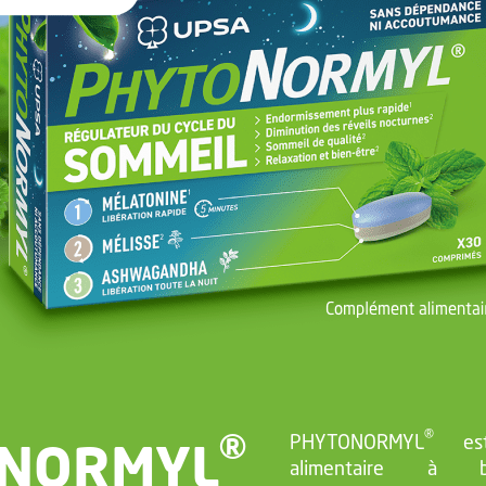
®
®
NORMYL
PHYTONORMYL
est
alimentaire à ba