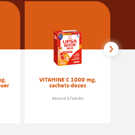
g,
VITAMINE C 1000 mg,
V
quer
sachets-doses
Réservé à l'adulte