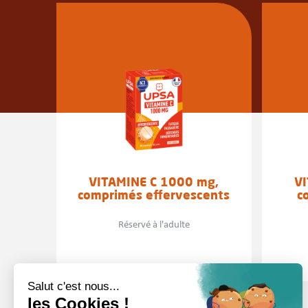
VITAMINE C 1000 mg,
V
comprimés effervescents
c
Réservé à l'adulte