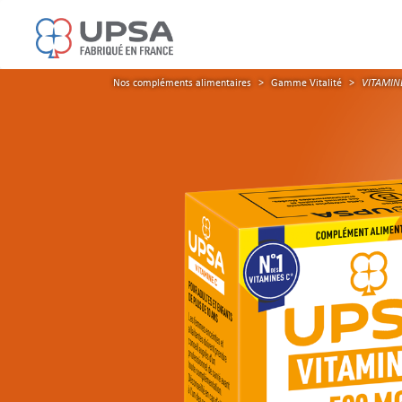
Aller au contenu principal
Vous êtes ici
Nos compléments alimentaires
>
Gamme Vitalité
>
VITAMINE