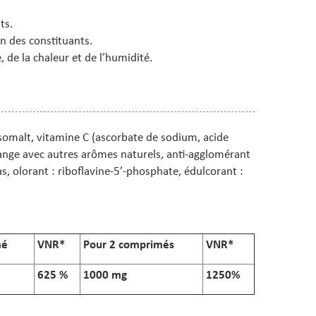
ts.
un des constituants.
, de la chaleur et de l’humidité.
isomalt, vitamine C (ascorbate de sodium, acide
ange avec autres arômes naturels, anti-agglomérant
s, olorant : riboflavine-5’-phosphate, édulcorant :
mé
VNR*
Pour 2 comprimés
VNR*
625 %
1000 mg
1250%